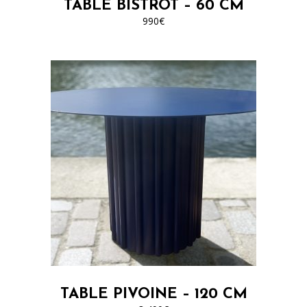
TABLE BISTROT – 60 CM
être
990
€
choisies
sur
la
page
du
produit
Ce
produit
a
plusieurs
variations.
Les
options
peuvent
TABLE PIVOINE – 120 CM
être