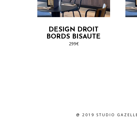
plusieurs
variations.
Les
options
DESIGN DROIT
peuvent
BORDS BISAUTE
être
299
€
choisies
sur
la
page
du
produit
@ 2019 STUDIO GAZELL