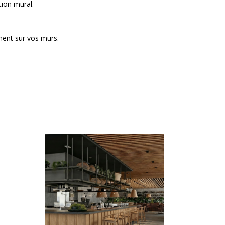
ion mural.
ment sur vos murs.
Ce
produit
a