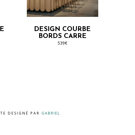
plusieurs
variations.
Les
options
E
DESIGN COURBE
peuvent
X
BORDS CARRE
être
539
€
choisies
sur
la
page
du
produit
ITE DESIGNÉ PAR
GABRIEL