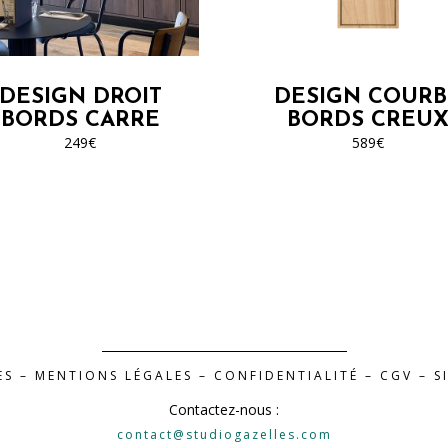
plusieurs
plusieurs
variations.
variations.
Les
Les
options
options
DESIGN DROIT
DESIGN COURB
peuvent
peuvent
BORDS CARRE
BORDS CREU
être
être
249
€
589
€
choisies
choisies
sur
sur
la
la
page
page
du
du
produit
produit
ES –
MENTIONS LÉGALES
–
CONFIDENTIALITÉ
–
CGV
– S
Contactez-nous :
contact@studiogazelles.com