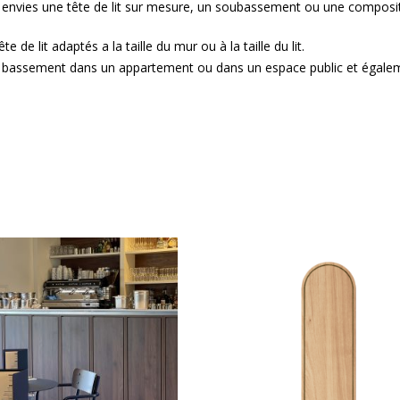
envies une tête de lit sur mesure, un soubassement ou une composit
de lit adaptés a la taille du mur ou à la taille du lit.
us bassement dans un appartement ou dans un espace public et égale
Ce
Ce
produit
produit
a
a