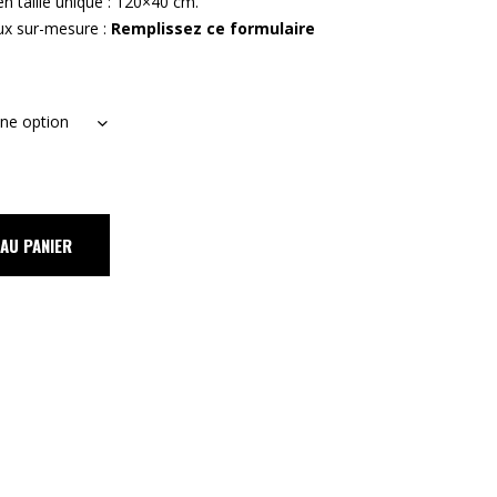
 taille unique : 120×40 cm.
ux sur-mesure :
Remplissez ce formulaire
une option
AU PANIER