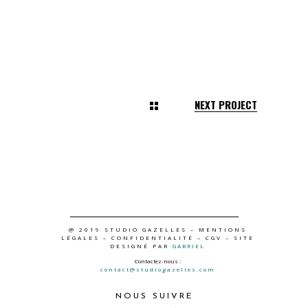
NEXT PROJECT
@ 2019 STUDIO GAZELLES –
MENTIONS
LÉGALES
–
CONFIDENTIALITÉ
–
CGV
– SITE
DESIGNÉ PAR
GABRIEL
Contactez-nous :
contact@studiogazelles.com
NOUS SUIVRE