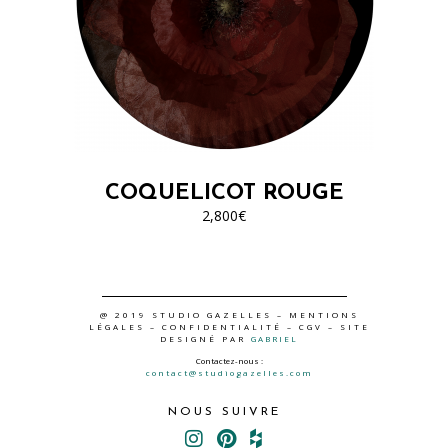
COQUELICOT ROUGE
2,800
€
@ 2019 STUDIO GAZELLES –
MENTIONS
LÉGALES
–
CONFIDENTIALITÉ
–
CGV
– SITE
DESIGNÉ PAR
GABRIEL
Contactez-nous :
contact@studiogazelles.com
NOUS SUIVRE